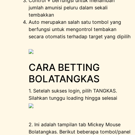
Control + berfungsi untuk menambah
jumlah amunisi peluru dalam sekali
tembakkan
Auto merupakan salah satu tombol yang
berfungsi untuk mengontrol tembakan
secara otomatis terhadap target yang dipilih
CARA BETTING
BOLATANGKAS
1. Setelah sukses login, pilih TANGKAS.
Silahkan tunggu loading hingga selesai
2. Ini adalah tampilan tab Mickey Mouse
Bolatangkas. Berikut beberapa tombol/panel