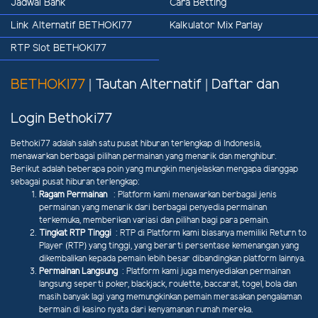
Jadwal Bank
Cara Betting
Link Alternatif BETHOKI77
Kalkulator Mix Parlay
RTP Slot BETHOKI77
BETHOKI77
| Tautan Alternatif | Daftar dan
Login Bethoki77
Bethoki77 adalah salah satu pusat hiburan terlengkap di Indonesia,
menawarkan berbagai pilihan permainan yang menarik dan menghibur.
Berikut adalah beberapa poin yang mungkin menjelaskan mengapa dianggap
sebagai pusat hiburan terlengkap:
Ragam Permainan
: Platform kami menawarkan berbagai jenis
permainan yang menarik dari berbagai penyedia permainan
terkemuka, memberikan variasi dan pilihan bagi para pemain.
Tingkat RTP Tinggi
: RTP di Platform kami biasanya memiliki Return to
Player (RTP) yang tinggi, yang berarti persentase kemenangan yang
dikembalikan kepada pemain lebih besar dibandingkan platform lainnya.
Permainan Langsung
: Platform kami juga menyediakan permainan
langsung seperti poker, blackjack, roulette, baccarat, togel, bola dan
masih banyak lagi yang memungkinkan pemain merasakan pengalaman
bermain di kasino nyata dari kenyamanan rumah mereka.