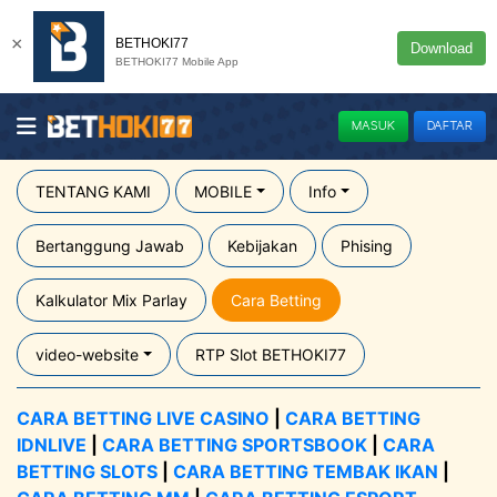
×
BETHOKI77
Download
BETHOKI77 Mobile App
MASUK
DAFTAR
TENTANG KAMI
MOBILE
Info
Bertanggung Jawab
Kebijakan
Phising
Kalkulator Mix Parlay
Cara Betting
video-website
RTP Slot BETHOKI77
CARA BETTING LIVE CASINO
|
CARA BETTING
IDNLIVE
|
CARA BETTING SPORTSBOOK
|
CARA
BETTING SLOTS
|
CARA BETTING TEMBAK IKAN
|