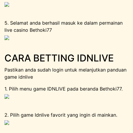
5. Selamat anda berhasil masuk ke dalam permainan
live casino Bethoki77
CARA BETTING IDNLIVE
Pastikan anda sudah login untuk melanjutkan panduan
game idnlive
1. Pilih menu game IDNLIVE pada beranda Bethoki77.
2. Pilih game Idnlive favorit yang ingin di mainkan.