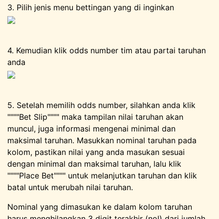
3. Pilih jenis menu bettingan yang di inginkan
4. Kemudian klik odds number tim atau partai taruhan
anda
5. Setelah memilih odds number, silahkan anda klik
""""Bet Slip"""" maka tampilan nilai taruhan akan
muncul, juga informasi mengenai minimal dan
maksimal taruhan. Masukkan nominal taruhan pada
kolom, pastikan nilai yang anda masukan sesuai
dengan minimal dan maksimal taruhan, lalu klik
""""Place Bet"""" untuk melanjutkan taruhan dan klik
batal untuk merubah nilai taruhan.
Nominal yang dimasukan ke dalam kolom taruhan
harus menghilangkan 3 digit terakhir (nol) dari jumlah