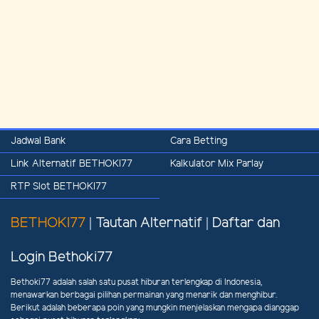
Jadwal Bank
Cara Betting
Link Alternatif BETHOKI77
Kalkulator Mix Parlay
RTP Slot BETHOKI77
BETHOKI77
| Tautan Alternatif | Daftar dan
Login Bethoki77
Bethoki77 adalah salah satu pusat hiburan terlengkap di Indonesia,
menawarkan berbagai pilihan permainan yang menarik dan menghibur.
Berikut adalah beberapa poin yang mungkin menjelaskan mengapa dianggap