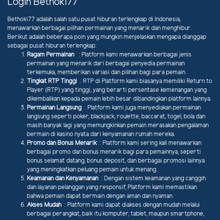
Login Bethoki77
Bethoki77 adalah salah satu pusat hiburan terlengkap di Indonesia,
menawarkan berbagai pilihan permainan yang menarik dan menghibur.
Berikut adalah beberapa poin yang mungkin menjelaskan mengapa dianggap
sebagai pusat hiburan terlengkap:
Ragam Permainan
: Platform kami menawarkan berbagai jenis
permainan yang menarik dari berbagai penyedia permainan
terkemuka, memberikan variasi dan pilihan bagi para pemain.
Tingkat RTP Tinggi
: RTP di Platform kami biasanya memiliki Return to
Player (RTP) yang tinggi, yang berarti persentase kemenangan yang
dikembalikan kepada pemain lebih besar dibandingkan platform lainnya.
Permainan Langsung
: Platform kami juga menyediakan permainan
langsung seperti poker, blackjack, roulette, baccarat, togel, bola dan
masih banyak lagi yang memungkinkan pemain merasakan pengalaman
bermain di kasino nyata dari kenyamanan rumah mereka.
Promo dan Bonus Menarik
: Platform kami sering kali menawarkan
berbagai promo dan bonus menarik bagi para pemainnya, seperti
bonus selamat datang, bonus deposit, dan berbagai promosi lainnya
yang meningkatkan peluang pemain untuk menang.
Keamanan dan Kenyamanan
: Dengan sistem keamanan yang canggih
dan layanan pelanggan yang responsif, Platform kami memastikan
bahwa pemain dapat bermain dengan aman dan nyaman.
Akses Mudah
: Platform kami dapat diakses dengan mudah melalui
berbagai perangkat, baik itu komputer, tablet, maupun smartphone,