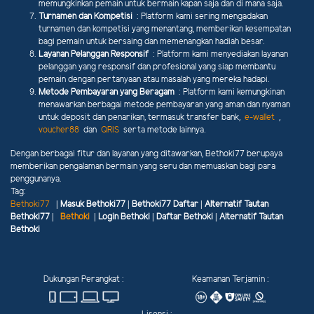
memungkinkan pemain untuk bermain kapan saja dan di mana saja.
Turnamen dan Kompetisi
: Platform kami sering mengadakan
turnamen dan kompetisi yang menantang, memberikan kesempatan
bagi pemain untuk bersaing dan memenangkan hadiah besar.
Layanan Pelanggan Responsif
: Platform kami menyediakan layanan
pelanggan yang responsif dan profesional yang siap membantu
pemain dengan pertanyaan atau masalah yang mereka hadapi.
Metode Pembayaran yang Beragam
: Platform kami kemungkinan
menawarkan berbagai metode pembayaran yang aman dan nyaman
untuk deposit dan penarikan, termasuk transfer bank,
e-wallet
,
voucher88
dan
QRIS
serta metode lainnya.
Dengan berbagai fitur dan layanan yang ditawarkan, Bethoki77 berupaya
memberikan pengalaman bermain yang seru dan memuaskan bagi para
penggunanya.
Tag:
Bethoki77
| Masuk Bethoki77 | Bethoki77 Daftar | Alternatif Tautan
Bethoki77 |
Bethoki
| Login Bethoki | Daftar Bethoki | Alternatif Tautan
Bethoki
Dukungan Perangkat :
Keamanan Terjamin :